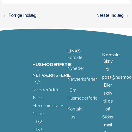
←
Forrige Indlæg
Næste Indlæg
→
LINKS
Kontakt
Forside
Skriv
HUSMODERFERIE
Nyheder
til
-
NETVÆRKSFERIE
post@husmoder
Netværksferier
c/o
Eller
Kvinderådet
Om
skriv
Niels
Husmoderferie
til os
Hemmingsens
Kontakt
på
Gade
os
Sikker
10,2
mail
1153