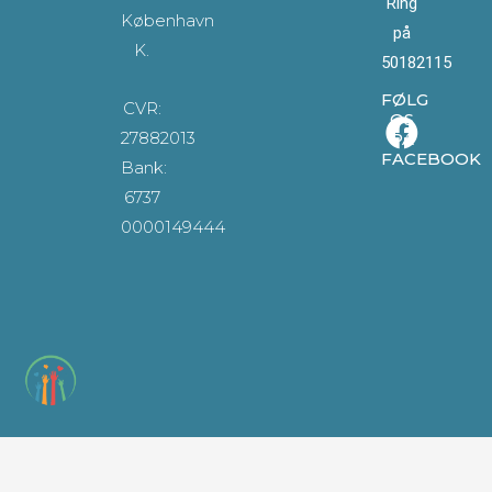
Ring
København
på
K.
50182115
FØLG
CVR:
OS
27882013
PÅ
FACEBOOK
Bank:
6737
0000149444