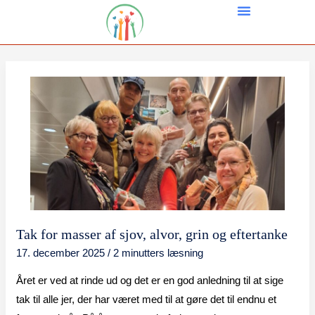
Gå
til
indholdet
Tak for masser af sjov, alvor, grin og eftertanke
Tak
17. december 2025
/
2 minutters læsning
for
masser
Året er ved at rinde ud og det er en god anledning til at sige
af
tak til alle jer, der har været med til at gøre det til endnu et
sjov,