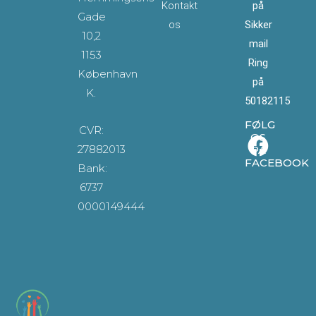
Kontakt
på
Gade
os
Sikker
10,2
mail
1153
Ring
København
på
K.
50182115
FØLG
CVR:
OS
27882013
PÅ
FACEBOOK
Bank:
6737
0000149444