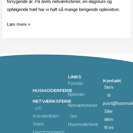
forrygende år. På årets netværksferier, en-dagsture og
alvor,
opfølgende træf har vi haft så mange berigende oplevelser.
grin
og
Læs mere »
eftertanke
LINKS
Kontakt
Forside
Skriv
HUSMODERFERIE
Nyheder
til
-
NETVÆRKSFERIE
post@husmoder
Netværksferier
c/o
Eller
Kvinderådet
Om
skriv
Niels
Husmoderferie
til os
Hemmingsens